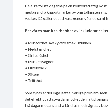
De allra första dagarna på en kolhydratfattig kos
medan andra knappt märker av omställningen alls. D
veckor. Då gäller det att vara genomgående samt h
Besvären man kan drabbas av inkluderar sake
• Muntorrhet, avskyvärd smak i munnen
• Nedstämdhet
• Orkeslöshet
• Muskelsvaghet
• Huvudvärk
• Sötsug
• Trötthet
Som synes är det inga jätteallvarliga problem, men h
det effektivt att sova dän mycket denna tid, annars 
två dagar medans andra får dras med några av besv