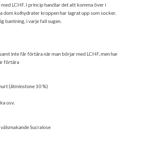
 med LCHF. I princip handlar det att komma över i
na dom kolhydrater kroppen har lagrat upp som socker.
 bantning, i varje fall sugen.
r samt inte får förtära när man börjar med LCHF, men har
år förtära
ghurt (åtminstone 10 %)
ka osv.
r välsmakande Sucralose