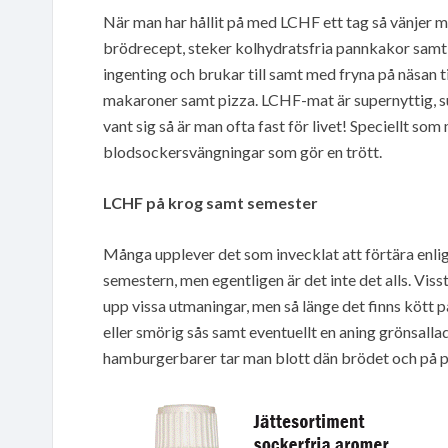
När man har hållit på med LCHF ett tag så vänjer 
brödrecept, steker kolhydratsfria pannkakor samt
ingenting och brukar till samt med fryna på näsan ti
makaroner samt pizza. LCHF-mat är supernyttig, s
vant sig så är man ofta fast för livet! Speciellt so
blodsockersvängningar som gör en trött.
LCHF på krog samt semester
Många upplever det som invecklat att förtära enli
semestern, men egentligen är det inte det alls. Viss
upp vissa utmaningar, men så länge det finns kött 
eller smörig sås samt eventuellt en aning grönsallad
hamburgerbarer tar man blott dän brödet och på p