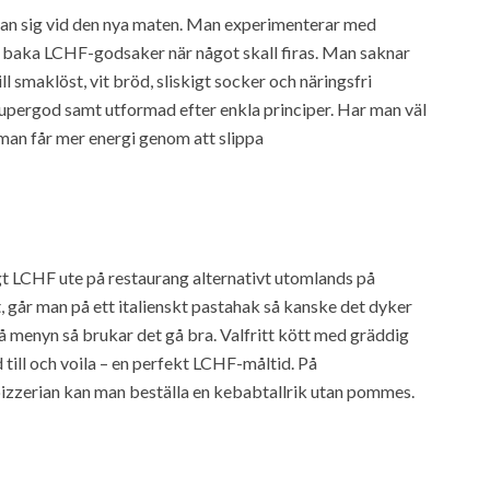
man sig vid den nya maten. Man experimenterar med
 baka LCHF-godsaker när något skall firas. Man saknar
ll smaklöst, vit bröd, sliskigt socker och näringsfri
upergod samt utformad efter enkla principer. Har man väl
m man får mer energi genom att slippa
gt LCHF ute på restaurang alternativt utomlands på
t, går man på ett italienskt pastahak så kanske det dyker
på menyn så brukar det gå bra. Valfritt kött med gräddig
 till och voila – en perfekt LCHF-måltid. På
izzerian kan man beställa en kebabtallrik utan pommes.