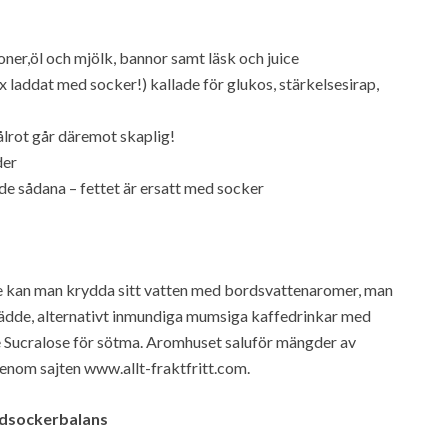
er,öl och mjölk, bannor samt läsk och juice
x laddat med socker!) kallade för glukos, stärkelsesirap,
lrot går däremot skaplig!
der
ade sådana – fettet är ersatt med socker
e kan man krydda sitt vatten med bordsvattenaromer, man
ädde, alternativt inmundiga mumsiga kaffedrinkar med
 Sucralose för sötma. Aromhuset saluför mängder av
genom sajten www.allt-fraktfritt.com.
odsockerbalans