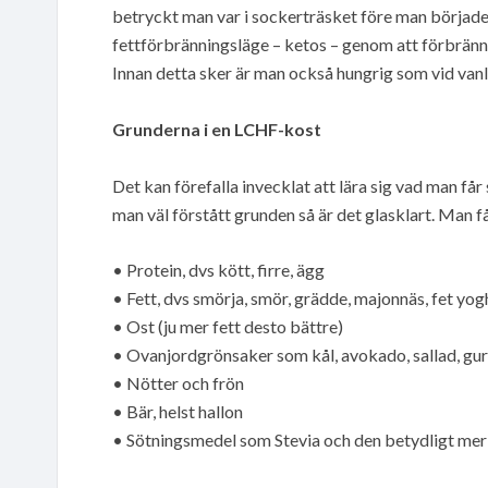
betryckt man var i sockerträsket före man började
fettförbränningsläge – ketos – genom att förbrän
Innan detta sker är man också hungrig som vid vanlig
Grunderna i en LCHF-kost
Det kan förefalla invecklat att lära sig vad man få
man väl förstått grunden så är det glasklart. Man f
• Protein, dvs kött, firre, ägg
• Fett, dvs smörja, smör, grädde, majonnäs, fet yo
• Ost (ju mer fett desto bättre)
• Ovanjordgrönsaker som kål, avokado, sallad, gur
• Nötter och frön
• Bär, helst hallon
• Sötningsmedel som Stevia och den betydligt me