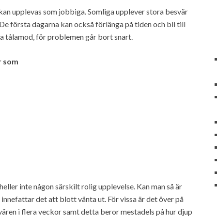
t kan upplevas som jobbiga. Somliga upplever stora besvär
e första dagarna kan också förlänga på tiden och bli till
a tålamod, för problemen går bort snart.
r som
eller inte någon särskilt rolig upplevelse. Kan man så är
innefattar det att blott vänta ut. För vissa är det över på
ären i flera veckor samt detta beror mestadels på hur djup