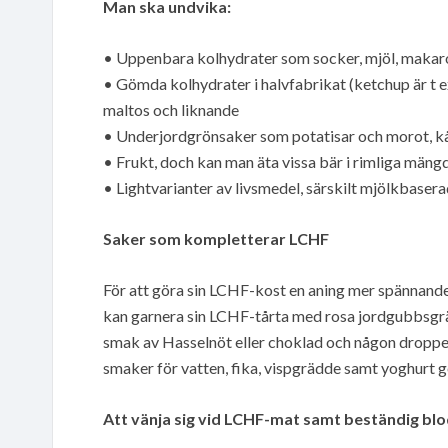
Man ska undvika:
• Uppenbara kolhydrater som socker, mjöl, makaron
• Gömda kolhydrater i halvfabrikat (ketchup är t e
maltos och liknande
• Underjordgrönsaker som potatisar och morot, kå
• Frukt, doch kan man äta vissa bär i rimliga mäng
• Lightvarianter av livsmedel, särskilt mjölkbaser
Saker som kompletterar LCHF
För att göra sin LCHF-kost en aning mer spännand
kan garnera sin LCHF-tårta med rosa jordgubbsgr
smak av Hasselnöt eller choklad och någon droppe
smaker för vatten, fika, vispgrädde samt yoghurt 
Att vänja sig vid LCHF-mat samt beständig bl