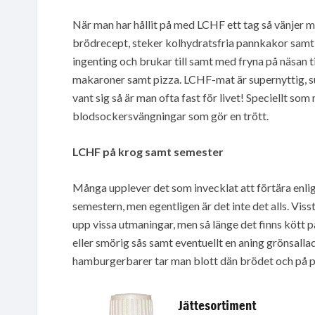
När man har hållit på med LCHF ett tag så vänjer 
brödrecept, steker kolhydratsfria pannkakor samt
ingenting och brukar till samt med fryna på näsan ti
makaroner samt pizza. LCHF-mat är supernyttig, s
vant sig så är man ofta fast för livet! Speciellt so
blodsockersvängningar som gör en trött.
LCHF på krog samt semester
Många upplever det som invecklat att förtära enli
semestern, men egentligen är det inte det alls. Viss
upp vissa utmaningar, men så länge det finns kött 
eller smörig sås samt eventuellt en aning grönsallad
hamburgerbarer tar man blott dän brödet och på p