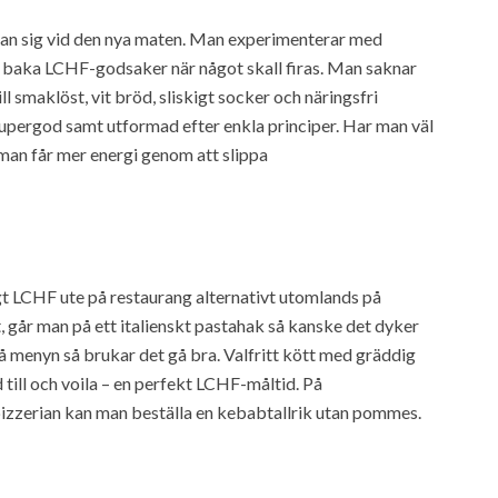
man sig vid den nya maten. Man experimenterar med
 baka LCHF-godsaker när något skall firas. Man saknar
ll smaklöst, vit bröd, sliskigt socker och näringsfri
upergod samt utformad efter enkla principer. Har man väl
m man får mer energi genom att slippa
gt LCHF ute på restaurang alternativt utomlands på
t, går man på ett italienskt pastahak så kanske det dyker
på menyn så brukar det gå bra. Valfritt kött med gräddig
 till och voila – en perfekt LCHF-måltid. På
izzerian kan man beställa en kebabtallrik utan pommes.