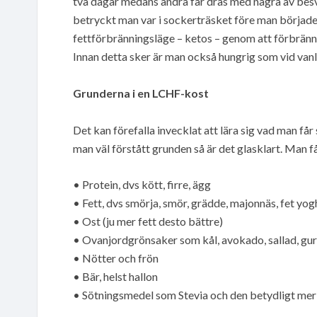
två dagar medans andra får dras med några av besv
betryckt man var i sockerträsket före man började
fettförbränningsläge – ketos – genom att förbrän
Innan detta sker är man också hungrig som vid vanlig
Grunderna i en LCHF-kost
Det kan förefalla invecklat att lära sig vad man få
man väl förstått grunden så är det glasklart. Man f
• Protein, dvs kött, firre, ägg
• Fett, dvs smörja, smör, grädde, majonnäs, fet yo
• Ost (ju mer fett desto bättre)
• Ovanjordgrönsaker som kål, avokado, sallad, gur
• Nötter och frön
• Bär, helst hallon
• Sötningsmedel som Stevia och den betydligt me