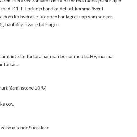
ären i flera veckor samt detta beror mestadels på hur djup
 med LCHF. I princip handlar det att komma över i
na dom kolhydrater kroppen har lagrat upp som socker.
 bantning, i varje fall sugen.
r samt inte får förtära när man börjar med LCHF, men har
år förtära
ghurt (åtminstone 10 %)
ka osv.
r välsmakande Sucralose