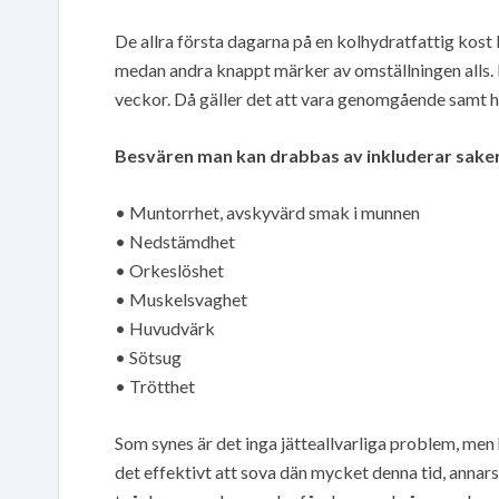
De allra första dagarna på en kolhydratfattig kos
medan andra knappt märker av omställningen alls. D
veckor. Då gäller det att vara genomgående samt h
Besvären man kan drabbas av inkluderar sake
• Muntorrhet, avskyvärd smak i munnen
• Nedstämdhet
• Orkeslöshet
• Muskelsvaghet
• Huvudvärk
• Sötsug
• Trötthet
Som synes är det inga jätteallvarliga problem, men h
det effektivt att sova dän mycket denna tid, annars 