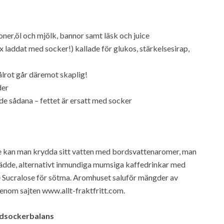
er,öl och mjölk, bannor samt läsk och juice
x laddat med socker!) kallade för glukos, stärkelsesirap,
lrot går däremot skaplig!
der
ade sådana – fettet är ersatt med socker
e kan man krydda sitt vatten med bordsvattenaromer, man
ädde, alternativt inmundiga mumsiga kaffedrinkar med
 Sucralose för sötma. Aromhuset saluför mängder av
genom sajten www.allt-fraktfritt.com.
odsockerbalans