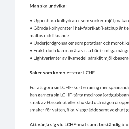
Man ska undvika:
• Uppenbara kolhydrater som socker, mjöl, makaron
• Gömda kolhydrater i halvfabrikat (ketchup är t e
maltos och liknande
• Underjordgrönsaker som potatisar och morot, kå
• Frukt, doch kan man äta vissa bär i rimliga mäng
• Lightvarianter av livsmedel, särskilt mjölkbaser
Saker som kompletterar LCHF
För att göra sin LCHF-kost en aning mer spännand
kan garnera sin LCHF-tårta med rosa jordgubbsgr
smak av Hasselnöt eller choklad och någon droppe
smaker för vatten, fika, vispgrädde samt yoghurt 
Att vänja sig vid LCHF-mat samt beständig bl