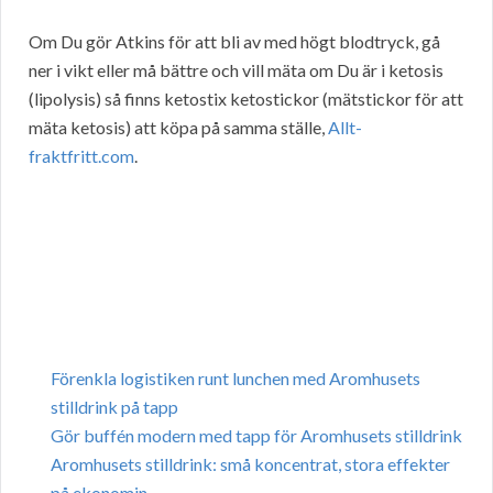
Om Du gör Atkins för att bli av med högt blodtryck, gå
ner i vikt eller må bättre och vill mäta om Du är i ketosis
(lipolysis) så finns ketostix ketostickor (mätstickor för att
mäta ketosis) att köpa på samma ställe,
Allt-
fraktfritt.com
.
Förenkla logistiken runt lunchen med Aromhusets
stilldrink på tapp
Gör buffén modern med tapp för Aromhusets stilldrink
Aromhusets stilldrink: små koncentrat, stora effekter
på ekonomin