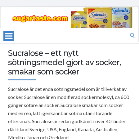
Search
for:
Sucralose – ett nytt
sötningsmedel gjort av socker,
smakar som socker
Sucralose är det enda sötningsmedel som är tillverkat av
socker. Sucralose är en modifierad sockermolekyl, ca 600
gånger sötare än socker. Sucralose smakar som socker
med en ren, lätt igenkännbar sötma utan störande
eftersmak. Sucralose är redan godkännt i över 40 länder,
däribland Sverige, USA, England, Kanada, Australien,
Mexiko, Japan och Grekland.