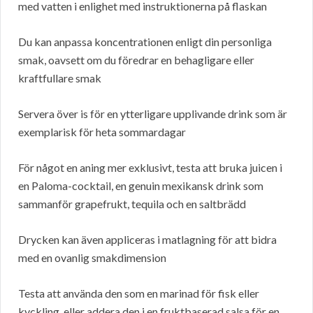
med vatten i enlighet med instruktionerna på flaskan
Du kan anpassa koncentrationen enligt din personliga
smak, oavsett om du föredrar en behagligare eller
kraftfullare smak
Servera över is för en ytterligare upplivande drink som är
exemplarisk för heta sommardagar
För något en aning mer exklusivt, testa att bruka juicen i
en Paloma-cocktail, en genuin mexikansk drink som
sammanför grapefrukt, tequila och en saltbrädd
Drycken kan även appliceras i matlagning för att bidra
med en ovanlig smakdimension
Testa att använda den som en marinad för fisk eller
kyckling, eller addera den i en fruktbaserad salsa för en