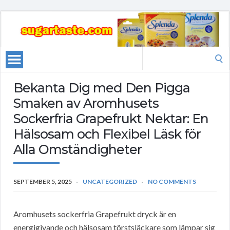
Search
for:
Bekanta Dig med Den Pigga
Smaken av Aromhusets
Sockerfria Grapefrukt Nektar: En
Hälsosam och Flexibel Läsk för
Alla Omständigheter
SEPTEMBER 5, 2025
UNCATEGORIZED
NO COMMENTS
Aromhusets sockerfria Grapefrukt dryck är en
energigivande och hälsosam törstsläckare som lämpar sig