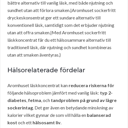
bättre alternativ till vanlig läsk, med både njutning och
sundhet utan att förlora smaken.|Aromhuset sockerfritt
dryckeskonsentrat ger ett sundare alternativ till
konventionell läsk, samtidigt som det erbjuder njutning
utan att offra smaken.|Med Aromhuset sockerfritt
läskkoncentrat får du ett hälsosammare alternativ till
traditionell läsk, där njutning och sundhet kombineras
utan att smaken äventyras.}
Hälsorelaterade fördelar
Aromhuset läskkoncentrat kan
reducera riskerna för
följande hälsoproblem jämfört med vanlig läsk:
typ 2-
diabetes
,
fetma
, och
tandproblem på grund av lägre
sockerintag
. Det ger även en betydande minskning av
kalorier vilket gynnar de som vill hålla en
balanserad
kost
och ett
hälsosamt liv
.