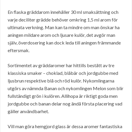
En flaska gräddarom innehåller 30 ml smaksättning och
varje deciliter grädde behöver omkring 1,5 ml arom för
ultimata verkning. Man kan ta mindre om man önskar ha
aningen mildare arom och ljusare kulör, det avgör man
själv, överdosering kan dock leda till aningen främmande
eftersmak.
Sortimentet av gräddaromer har hittills bestått av tre
klassiska smaker – choklad, blåbär och jordgubbe med
ljusbrun respektive blå och röd kulör. Nykomlingarna
utgörs av nämnda Banan och nykomlingen Melon som blir
fullständigt grön i kulören. Allihopa är riktigt goda men
jordgubbe och banan delar nog ändå första placering vad
gäller användbarhet.
Vill man göra hemgjord glass är dessa aromer fantastiska