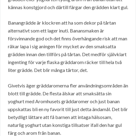
kännas konstgjord och därtill färgar den grädden klart gul.
Banangrädde är klockren att ha som dekor på tårtan
alternativt som ett lager inuti. Banansmaken är
försvinnande god och det finns överhängande risk att man
råkar lapa i sig aningen för mycket av den smaksatta
grädden innan den tillförs på tårtan. Det medför självklart
ingenting för varje flaska gräddarom räcker till hela två
liter grädde. Det blir många tårtor, det.
Givetvis äger gräddaromerna fler användningsområden än
blott till grädde. De flesta älskar att smaksätta sin
yoghurt med Aromhusets gräddaromer och just banan
uppskattas bli en ny favorit till just detta ändamål. Det blir
betydligt lättare att få barnen att intaga hälsosam,
naturlig yoghurt utan konstiga tillsatser ifall den har gul
färg och arom från banan.