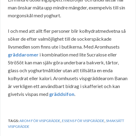
man önskar mäta upp mindre mängder, exempelvis till sin
morgonskål med yoghurt.
I och med att allt fler personer blir kolhydratmedvetna så
söker de efter valmöjlighet till de sockerspäckade
livsmedlen som finns ute i butikerna. Med Aromhusets
gräddaromer
i kombination med lite Sucralose eller
StröSöt kan man själv göra underbara bakverk, tårtor,
glass och yoghurtmåltider utan att tillsätta en enda
kolhydrat eller kalori. Aromhusets vispgräddearom Banan
är verkligen ett användbart bidrag i skafferiet och kan
givetvis vispas med
gräddsifon
.
TAGS:
AROM FÖR VISPGRÄDDE
,
ESSENS FÖR VISPGRÄDDE
,
SMAKSÄTT
VISPGRÄDDE