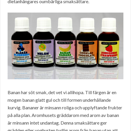
dietanhängares oumbärliga smaksättare.
Banan har söt smak, det vet vi allihopa. Till färgen är en
mogen banan glatt gul och till formen underhållande
kurvig. Bananer är minsann roliga och upplyftande frukter
på alla plan. Aromhusets gräddarom med arom av banan
är minsann intet undantag. Denna smaksättare ger
grädden eller yoghurten tydlig arom från banan utan att