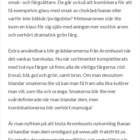
smak- och färgsättare. De går också att kombinera för att
få exempelvis glass med smak av choklad/banan eller
varför inte blåbär/jordgubbe? Melonaromen står lite
inom en klass för sig själv med aningen mer exotisk arom
och oerhört dramatisk grön färg.
Extra användbara blir gräddaromerna från Aromhuset när
det vankas barnkalas. Nu när sortimentet kompletterats
med två nya färger så finns alla de viktiga färgerna: röd
(rosa), blå, gul och grön, samt brun. Om man dessutom
blandar smakerna lite så kan man få fram alla lika kulörer
man vill, som lila och orange. Smakerna blir lite mer
svårdefinierade när man blandar dem, men
kombinationerna blir oerhört mumsiga!
Är man nyfiken på att testa Aromhusets nykomling Banan
så handlar man dem smidigast på www.allt-fraktfritt.se.
En mindre doseringspipett medföljer och underlättar när