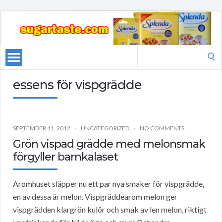
Search
for:
essens för vispgrädde
SEPTEMBER 11, 2012
UNCATEGORIZED
NO COMMENTS
Grön vispad grädde med melonsmak
förgyller barnkalaset
Aromhuset släpper nu ett par nya smaker för vispgrädde,
en av dessa är melon. Vispgräddearom melon ger
vispgrädden klargrön kulör och smak av len melon, riktigt