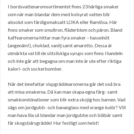
I bordsvattenaromsortimentet finns 23 härliga smaker
som när man blandar dem med kolsyrat vatten blir
absolut som färdigsmaksatt LOKA eller Ramlösa. Här
finns smaker som smultron, fläderblom och päron. Bland
kaffearomerna hittar man fyra smaker – hasselnöt
(angenäm!), choklad, vanilj samt amaretto. Dessa är
utmärkta val till de sötsliskiga syrups som finns i handeln
och inte går att begagna om man inte är ute efter riktiga
kalori- och sockerbomber.
När det innefattar vispgräddearomerna går det oxå bra
att mixa smakerna. Då kan man skapa egna färg- samt
smakkombinationer som blir extra skojig hos barnen. Vad
sägs om jordgubb- och bananglass med orange kulör? Vill
man hava lila så blandar man jordgubbe och blåbär samt
får skogsbärsgrädde! Hur festligt som helst!