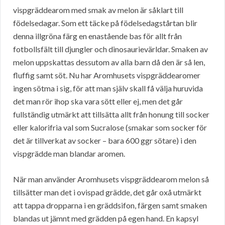
vispgräddearom med smak av melon är såklart till
födelsedagar. Som ett täcke på födelsedagstårtan blir
denna illgröna färg en enastående bas för allt från
fotbollsfält till djungler och dinosaurievärldar. Smaken av
melon uppskattas dessutom av alla barn då den är så len,
fluffig samt söt. Nu har Aromhusets vispgräddearomer
ingen sötma i sig, för att man själv skall få välja huruvida
det man rör ihop ska vara sött eller ej, men det går
fullständig utmärkt att tillsätta allt från honung till socker
eller kalorifria val som Sucralose (smakar som socker för
det är tillverkat av socker – bara 600 ggr sötare) i den
vispgrädde man blandar aromen.
När man använder Aromhusets vispgräddearom melon så
tillsätter man det i ovispad grädde, det går oxå utmärkt
att tappa dropparna i en gräddsifon, färgen samt smaken
blandas ut jämnt med grädden på egen hand. En kapsyl