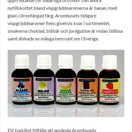
uppfriskande för både öga och mun! Det andra
nytillskottet bland vispgräddearomerna är banan, med
glad, citronfärgad färg. Aromhusets tidigare
vispgräddearomer finns givetvis kvar i sortimentet,
smakerna choklad, blåbär och jordgubbe är redan tidlösa
samt älskade av många hem runt om i Sverige.
Ett tveklöst tillfälle att använda Aromhusets