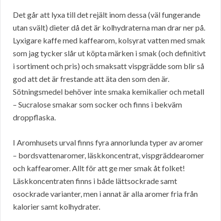
Det går att lyxa till det rejält inom dessa (väl fungerande
utan svält) dieter då det är kolhydraterna man drar ner på.
Lyxigare kaffe med kaffearom, kolsyrat vatten med smak
som jag tycker slår ut köpta märken i smak (och definitivt
i sortiment och pris) och smaksatt vispgrädde som blir så
god att det är frestande att äta den som den är.
Sötningsmedel behöver inte smaka kemikalier och metall
– Sucralose smakar som socker och finns i bekväm
droppflaska.
I Aromhusets urval finns fyra annorlunda typer av aromer
– bordsvattenaromer, läskkoncentrat, vispgräddearomer
och kaffearomer. Allt för att ge mer smak åt folket!
Läskkoncentraten finns i både lättsockrade samt
osockrade varianter, men i annat är alla aromer fria från
kalorier samt kolhydrater.