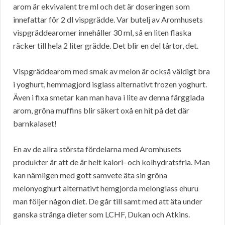
arom är ekvivalent tre ml och det är doseringen som
innefattar för 2 dl vispgrädde. Var butelj av Aromhusets
vispgräddearomer innehåller 30 ml, så en liten flaska
räcker till hela 2 liter grädde. Det blir en del tårtor, det.
Vispgräddearom med smak av melon är också väldigt bra
i yoghurt, hemmagjord isglass alternativt frozen yoghurt.
Även i fixa smetar kan man hava i lite av denna färgglada
arom, gröna muffins blir säkert oxå en hit på det där
barnkalaset!
En av de allra största fördelarna med Aromhusets
produkter är att de är helt kalori- och kolhydratsfria. Man
kan nämligen med gott samvete äta sin gröna
melonyoghurt alternativt hemgjorda melonglass ehuru
man följer någon diet. De går till samt med att äta under
ganska stränga dieter som LCHF, Dukan och Atkins.