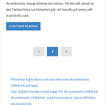
Aromhusets vispgräddearom melon, fördel allt annat ur
det fantastiska sortimentet går att handla på www.allt-
fraktfritt.com.
CONTINUE READING
1
2
3
Förenkla logistiken runt lunchen med Aromhusets
stilldrink på tapp
Gör buffén modern med tapp för Aromhusets stilldrink
Aromhusets stilldrink: små koncentrat, stora effekter
på ekonomin