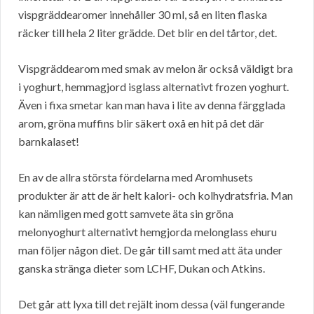
vispgräddearomer innehåller 30 ml, så en liten flaska
räcker till hela 2 liter grädde. Det blir en del tårtor, det.
Vispgräddearom med smak av melon är också väldigt bra
i yoghurt, hemmagjord isglass alternativt frozen yoghurt.
Även i fixa smetar kan man hava i lite av denna färgglada
arom, gröna muffins blir säkert oxå en hit på det där
barnkalaset!
En av de allra största fördelarna med Aromhusets
produkter är att de är helt kalori- och kolhydratsfria. Man
kan nämligen med gott samvete äta sin gröna
melonyoghurt alternativt hemgjorda melonglass ehuru
man följer någon diet. De går till samt med att äta under
ganska stränga dieter som LCHF, Dukan och Atkins.
Det går att lyxa till det rejält inom dessa (väl fungerande