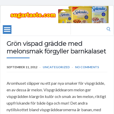
Search
for:
Grön vispad grädde med
melonsmak förgyller barnkalaset
SEPTEMBER 11, 2012
UNCATEGORIZED
NO COMMENTS
Aromhuset släpper nu ett par nya smaker för vispgrädde,
en av dessa är melon. Vispgräddearom melon ger
vispgrädden klargrön kulör och smak av len melon, riktigt
uppfriskande för både öga och mun! Det andra
nytillskottet bland vispgräddearomerna är banan, med