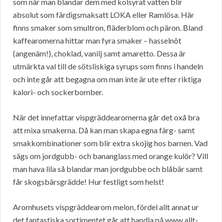
som när man blandar dem med kolsyrat vatten blir
absolut som färdigsmaksatt LOKA eller Ramlösa. Här
finns smaker som smultron, fläderblom och päron. Bland
kaffearomerna hittar man fyra smaker – hasselnöt
(angenäm!), choklad, vanilj samt amaretto. Dessa är
utmärkta val till de sötsliskiga syrups som finns i handeln
och inte går att begagna om man inte är ute efter riktiga
kalori- och sockerbomber.
När det innefattar vispgräddearomerna går det oxå bra
att mixa smakerna. Då kan man skapa egna färg- samt
smakkombinationer som blir extra skojig hos barnen. Vad
sägs om jordgubb- och bananglass med orange kulör? Vill
man hava lila så blandar man jordgubbe och blåbär samt
får skogsbärsgrädde! Hur festligt som helst!
Aromhusets vispgräddearom melon, fördel allt annat ur
det fantastiska sortimentet går att handla på www.allt-