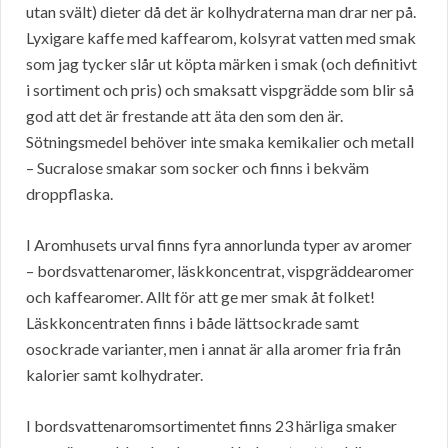
utan svält) dieter då det är kolhydraterna man drar ner på.
Lyxigare kaffe med kaffearom, kolsyrat vatten med smak
som jag tycker slår ut köpta märken i smak (och definitivt
i sortiment och pris) och smaksatt vispgrädde som blir så
god att det är frestande att äta den som den är.
Sötningsmedel behöver inte smaka kemikalier och metall
– Sucralose smakar som socker och finns i bekväm
droppflaska.
I Aromhusets urval finns fyra annorlunda typer av aromer
– bordsvattenaromer, läskkoncentrat, vispgräddearomer
och kaffearomer. Allt för att ge mer smak åt folket!
Läskkoncentraten finns i både lättsockrade samt
osockrade varianter, men i annat är alla aromer fria från
kalorier samt kolhydrater.
I bordsvattenaromsortimentet finns 23 härliga smaker