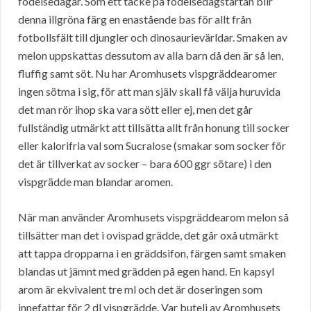
födelsedagar. Som ett täcke på födelsedagstårtan blir
denna illgröna färg en enastående bas för allt från
fotbollsfält till djungler och dinosaurievärldar. Smaken av
melon uppskattas dessutom av alla barn då den är så len,
fluffig samt söt. Nu har Aromhusets vispgräddearomer
ingen sötma i sig, för att man själv skall få välja huruvida
det man rör ihop ska vara sött eller ej, men det går
fullständig utmärkt att tillsätta allt från honung till socker
eller kalorifria val som Sucralose (smakar som socker för
det är tillverkat av socker – bara 600 ggr sötare) i den
vispgrädde man blandar aromen.
När man använder Aromhusets vispgräddearom melon så
tillsätter man det i ovispad grädde, det går oxå utmärkt
att tappa dropparna i en gräddsifon, färgen samt smaken
blandas ut jämnt med grädden på egen hand. En kapsyl
arom är ekvivalent tre ml och det är doseringen som
innefattar för 2 dl vispgrädde. Var butelj av Aromhusets