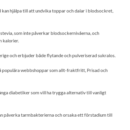
kan hjälpa till att undvika toppar och dalar i blodsockret,
stevia, som inte påverkar blodsockernivåerna, och
 kalorier.
rige och erbjuder både flytande och pulveriserad sukralos.
på populära webbshoppar som allt-fraktfritt, Prisad och
a diabetiker som vill ha trygga alternativ till vanligt
an påverka tarmbakterierna och orsaka ett förstadium till