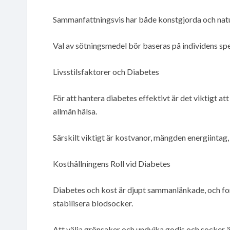
Sammanfattningsvis har både konstgjorda och natur
Val av sötningsmedel bör baseras på individens spe
Livsstilsfaktorer och Diabetes
För att hantera diabetes effektivt är det viktigt at
allmän hälsa.
Särskilt viktigt är kostvanor, mängden energiintag
Kosthållningens Roll vid Diabetes
Diabetes och kost är djupt sammanlänkade, och forsk
stabilisera blodsocker.
Att välja grönsaker och undvika godis och socker är