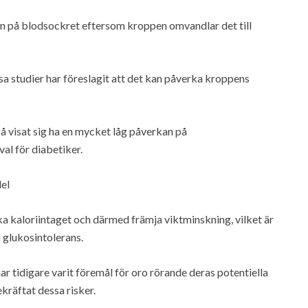
kan på blodsockret eftersom kroppen omvandlar det till
sa studier har föreslagit att det kan påverka kroppens
så visat sig ha en mycket låg påverkan på
val för diabetiker.
el
ka kaloriintaget och därmed främja viktminskning, vilket är
h glukosintolerans.
r tidigare varit föremål för oro rörande deras potentiella
kräftat dessa risker.