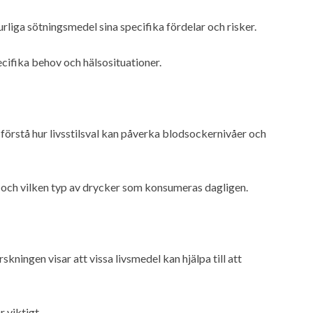
liga sötningsmedel sina specifika fördelar och risker.
cifika behov och hälsosituationer.
t förstå hur livsstilsval kan påverka blodsockernivåer och
, och vilken typ av drycker som konsumeras dagligen.
ningen visar att vissa livsmedel kan hjälpa till att
 viktigt.