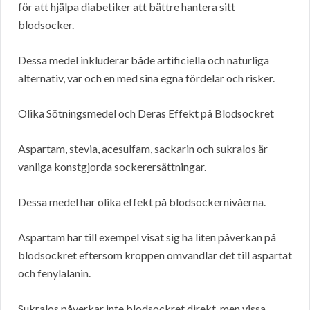
för att hjälpa diabetiker att bättre hantera sitt
blodsocker.
Dessa medel inkluderar både artificiella och naturliga
alternativ, var och en med sina egna fördelar och risker.
Olika Sötningsmedel och Deras Effekt på Blodsockret
Aspartam, stevia, acesulfam, sackarin och sukralos är
vanliga konstgjorda sockerersättningar.
Dessa medel har olika effekt på blodsockernivåerna.
Aspartam har till exempel visat sig ha liten påverkan på
blodsockret eftersom kroppen omvandlar det till aspartat
och fenylalanin.
Sukralos påverkar inte blodsockret direkt, men vissa