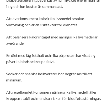
Diabeteshantering påverkas av hur mycket energi man får
i sig och hur kosten är sammansatt.
Att överkonsumera kaloririka livsmedel orsakar
viktökning och är en riskfaktor för diabetes.
Att balansera kaloriintaget med näringsrika livsmedel är
avgörande.
En diet med låg fetthalt och rika på protein har visat sig
påverka blodsockret positivt.
Socker och snabba kolhydrater bör begränsas till ett
minimum.
Att regelbundet konsumera näringsrika livsmedel håller
kroppen stabil och minskar risken för blodfettsstörningar.