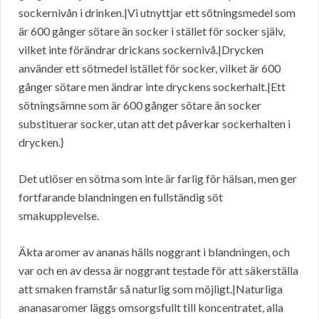
sockernivån i drinken.|Vi utnyttjar ett sötningsmedel som
är 600 gånger sötare än socker i stället för socker själv,
vilket inte förändrar drickans sockernivå.|Drycken
använder ett sötmedel istället för socker, vilket är 600
gånger sötare men ändrar inte dryckens sockerhalt.|Ett
sötningsämne som är 600 gånger sötare än socker
substituerar socker, utan att det påverkar sockerhalten i
drycken.}
Det utlöser en sötma som inte är farlig för hälsan, men ger
fortfarande blandningen en fullständig söt
smakupplevelse.
Äkta aromer av ananas hälls noggrant i blandningen, och
var och en av dessa är noggrant testade för att säkerställa
att smaken framstår så naturlig som möjligt.|Naturliga
ananasaromer läggs omsorgsfullt till koncentratet, alla