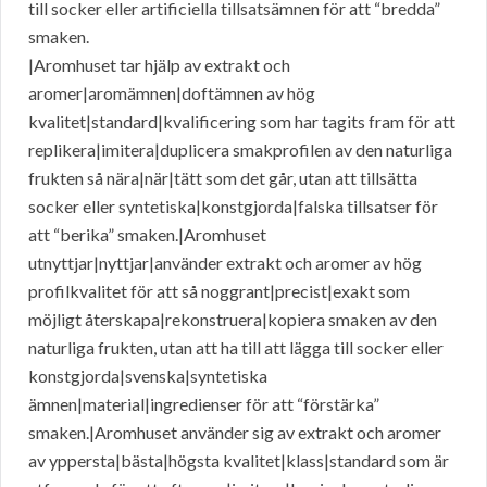
till socker eller artificiella tillsatsämnen för att “bredda”
smaken.
|Aromhuset tar hjälp av extrakt och
aromer|aromämnen|doftämnen av hög
kvalitet|standard|kvalificering som har tagits fram för att
replikera|imitera|duplicera smakprofilen av den naturliga
frukten så nära|när|tätt som det går, utan att tillsätta
socker eller syntetiska|konstgjorda|falska tillsatser för
att “berika” smaken.|Aromhuset
utnyttjar|nyttjar|använder extrakt och aromer av hög
profilkvalitet för att så noggrant|precist|exakt som
möjligt återskapa|rekonstruera|kopiera smaken av den
naturliga frukten, utan att ha till att lägga till socker eller
konstgjorda|svenska|syntetiska
ämnen|material|ingredienser för att “förstärka”
smaken.|Aromhuset använder sig av extrakt och aromer
av yppersta|bästa|högsta kvalitet|klass|standard som är