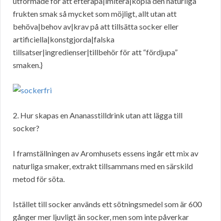
utformade för att efterapa|imitera|kopia den naturliga
frukten smak så mycket som möjligt, allt utan att
behöva|behov av|krav på att tillsätta socker eller
artificiella|konstgjorda|falska
tillsatser|ingredienser|tillbehör för att “fördjupa”
smaken.}
2. Hur skapas en Ananasstilldrink utan att lägga till
socker?
I framställningen av Aromhusets essens ingår ett mix av
naturliga smaker, extrakt tillsammans med en särskild
metod för söta.
Istället till socker används ett sötningsmedel som är 600
gånger mer ljuvligt än socker, men som inte påverkar