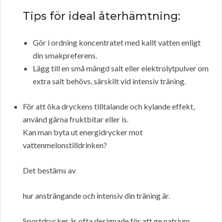
Tips för ideal återhämtning:
Gör i ordning koncentratet med kallt vatten enligt
din smakpreferens.
Lägg till en små mängd salt eller elektrolytpulver om
extra salt behövs, särskilt vid intensiv träning.
För att öka dryckens tilltalande och kylande effekt,
använd gärna fruktbitar eller is.
Kan man byta ut energidrycker mot
vattenmelonstilldrinken?
Det bestäms av
hur ansträngande och intensiv din träning är.
Sportdrycker är ofta designade för att ge natrium,