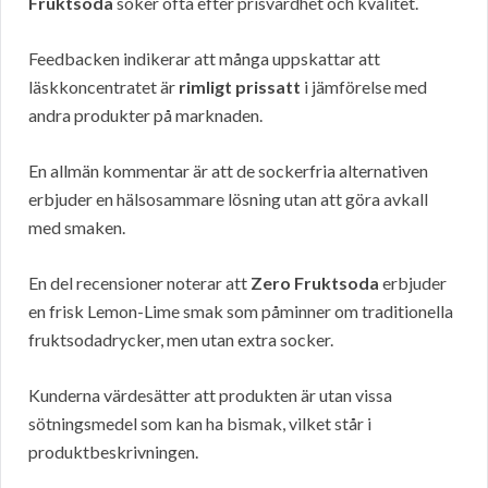
Fruktsoda
söker ofta efter prisvärdhet och kvalitet.
Feedbacken indikerar att många uppskattar att
läskkoncentratet är
rimligt prissatt
i jämförelse med
andra produkter på marknaden.
En allmän kommentar är att de sockerfria alternativen
erbjuder en hälsosammare lösning utan att göra avkall
med smaken.
En del recensioner noterar att
Zero Fruktsoda
erbjuder
en frisk Lemon-Lime smak som påminner om traditionella
fruktsodadrycker, men utan extra socker.
Kunderna värdesätter att produkten är utan vissa
sötningsmedel som kan ha bismak, vilket står i
produktbeskrivningen.