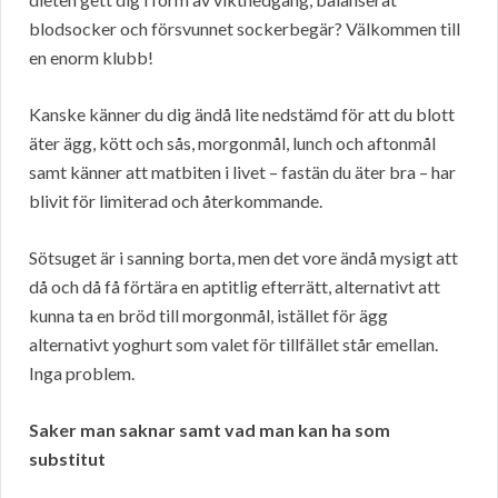
blodsocker och försvunnet sockerbegär? Välkommen till
en enorm klubb!
Kanske känner du dig ändå lite nedstämd för att du blott
äter ägg, kött och sås, morgonmål, lunch och aftonmål
samt känner att matbiten i livet – fastän du äter bra – har
blivit för limiterad och återkommande.
Sötsuget är i sanning borta, men det vore ändå mysigt att
då och då få förtära en aptitlig efterrätt, alternativt att
kunna ta en bröd till morgonmål, istället för ägg
alternativt yoghurt som valet för tillfället står emellan.
Inga problem.
Saker man saknar samt vad man kan ha som
substitut