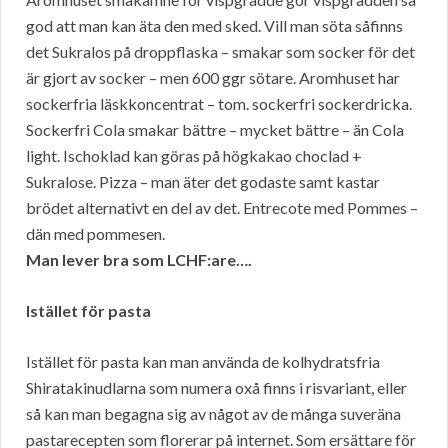
god att man kan äta den med sked. Vill man söta såfinns
det Sukralos på droppflaska – smakar som socker för det
är gjort av socker – men 600 ggr sötare. Aromhuset har
sockerfria läskkoncentrat – tom. sockerfri sockerdricka.
Sockerfri Cola smakar bättre – mycket bättre – än Cola
light. Ischoklad kan göras på högkakao choclad +
Sukralose. Pizza – man äter det godaste samt kastar
brödet alternativt en del av det. Entrecote med Pommes –
dän med pommesen.
Man lever bra som LCHF:are….
Istället för pasta
Istället för pasta kan man använda de kolhydratsfria
Shiratakinudlarna som numera oxå finns i risvariant, eller
så kan man begagna sig av något av de många suveräna
pastarecepten som florerar på internet. Som ersättare för