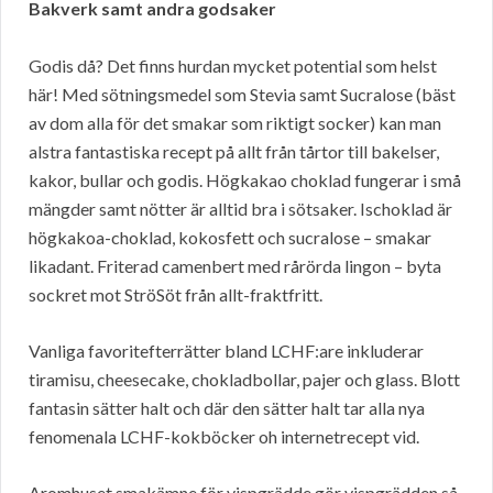
Bakverk samt andra godsaker
Godis då? Det finns hurdan mycket potential som helst
här! Med sötningsmedel som Stevia samt Sucralose (bäst
av dom alla för det smakar som riktigt socker) kan man
alstra fantastiska recept på allt från tårtor till bakelser,
kakor, bullar och godis. Högkakao choklad fungerar i små
mängder samt nötter är alltid bra i sötsaker. Ischoklad är
högkakoa-choklad, kokosfett och sucralose – smakar
likadant. Friterad camenbert med rårörda lingon – byta
sockret mot StröSöt från allt-fraktfritt.
Vanliga favoritefterrätter bland LCHF:are inkluderar
tiramisu, cheesecake, chokladbollar, pajer och glass. Blott
fantasin sätter halt och där den sätter halt tar alla nya
fenomenala LCHF-kokböcker oh internetrecept vid.
Aromhuset smakämne för vispgrädde gör vispgrädden så