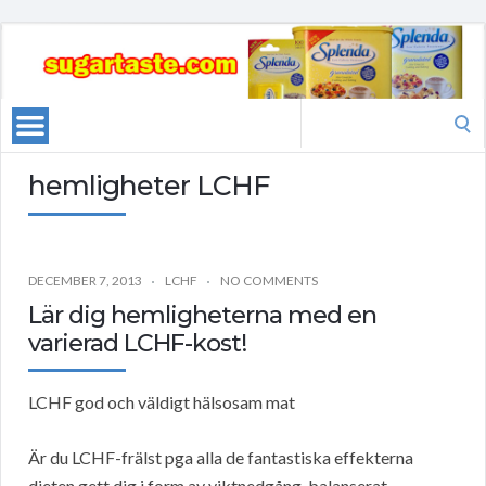
Search
for:
hemligheter LCHF
DECEMBER 7, 2013
LCHF
NO COMMENTS
Lär dig hemligheterna med en
varierad LCHF-kost!
LCHF god och väldigt hälsosam mat
Är du LCHF-frälst pga alla de fantastiska effekterna
dieten gett dig i form av viktnedgång, balanserat