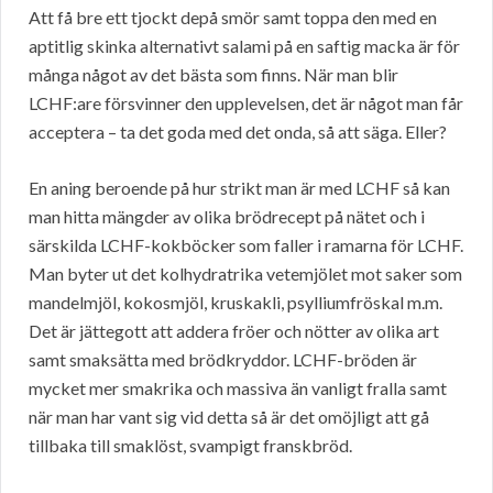
Att få bre ett tjockt depå smör samt toppa den med en
aptitlig skinka alternativt salami på en saftig macka är för
många något av det bästa som finns. När man blir
LCHF:are försvinner den upplevelsen, det är något man får
acceptera – ta det goda med det onda, så att säga. Eller?
En aning beroende på hur strikt man är med LCHF så kan
man hitta mängder av olika brödrecept på nätet och i
särskilda LCHF-kokböcker som faller i ramarna för LCHF.
Man byter ut det kolhydratrika vetemjölet mot saker som
mandelmjöl, kokosmjöl, kruskakli, psylliumfröskal m.m.
Det är jättegott att addera fröer och nötter av olika art
samt smaksätta med brödkryddor. LCHF-bröden är
mycket mer smakrika och massiva än vanligt fralla samt
när man har vant sig vid detta så är det omöjligt att gå
tillbaka till smaklöst, svampigt franskbröd.