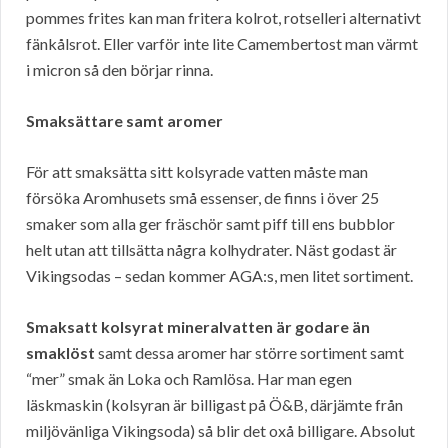
pommes frites kan man fritera kolrot, rotselleri alternativt
fänkålsrot. Eller varför inte lite Camembertost man värmt
i micron så den börjar rinna.
Smaksättare samt aromer
För att smaksätta sitt kolsyrade vatten måste man
försöka Aromhusets små essenser, de finns i över 25
smaker som alla ger fräschör samt piff till ens bubblor
helt utan att tillsätta några kolhydrater. Näst godast är
Vikingsodas – sedan kommer AGA:s, men litet sortiment.
Smaksatt kolsyrat mineralvatten är godare än
smaklöst
samt dessa aromer har större sortiment samt
“mer” smak än Loka och Ramlösa. Har man egen
läskmaskin (kolsyran är billigast på Ö&B, därjämte från
miljövänliga Vikingsoda) så blir det oxå billigare. Absolut