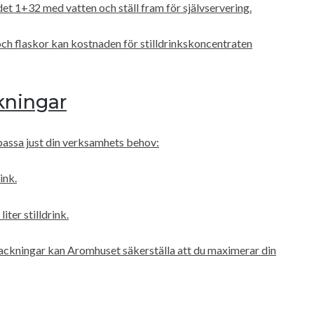
andet 1+32 med vatten och ställ fram för självservering.
ch flaskor kan kostnaden för stilldrinkskoncentraten
kningar
t passa just din verksamhets behov:
ink.
iter stilldrink.
ckningar kan Aromhuset säkerställa att du maximerar din