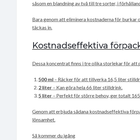
såsom en blandning av två till tre sorter, i förhåll
Bara genom att eliminera kostnaderna för burkar o
täckas in.
Kostnadseffektiva förpac
Dessa koncentrat finns i tre olika storlekar för at
500 ml
– Räcker för att tillverka 16,5 liter stilldr
2 liter
– Kan göra hela 66 liter stilldrink.
5 liter
– Perfekt för större behov, ger totalt 165 l
Genom att erbjuda sådana kostnadseffektiva förpa
lönsamhet.
Så kommer du igång