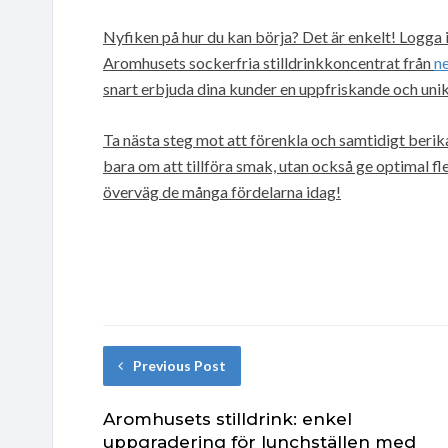
Nyfiken på hur du kan börja? Det är enkelt! Logga 
Aromhusets sockerfria stilldrinkkoncentrat från
ne
snart erbjuda dina kunder en uppfriskande och uni
Ta nästa steg mot att förenkla och samtidigt berik
bara om att tillföra smak, utan också ge optimal fle
överväg de många fördelarna idag!
Previous Post
Aromhusets stilldrink: enkel
uppgradering för lunchställen med