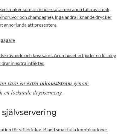
vuxensmaker som är mindre söta men ändå fulla av smak,
vindruvor och champagne). Inga andra liknande drycker
t annorlunda att presentera.
angägare
tidskrävande och kostsamt. Aromhuset erbjuder en lösning
rar in extra intäkter.
extra inkomstström
 kan vara en
genom
ch en lockande dryckesmeny.
självservering
ation för stilldrinkar. Bland smakfulla kombinationer,