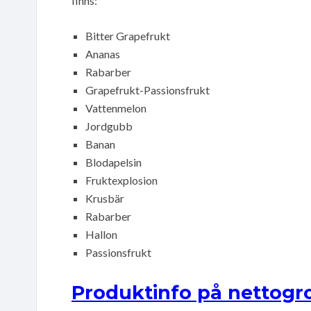
finns:
Bitter Grapefrukt
Ananas
Rabarber
Grapefrukt-Passionsfrukt
Vattenmelon
Jordgubb
Banan
Blodapelsin
Fruktexplosion
Krusbär
Rabarber
Hallon
Passionsfrukt
Produktinfo på nettogro