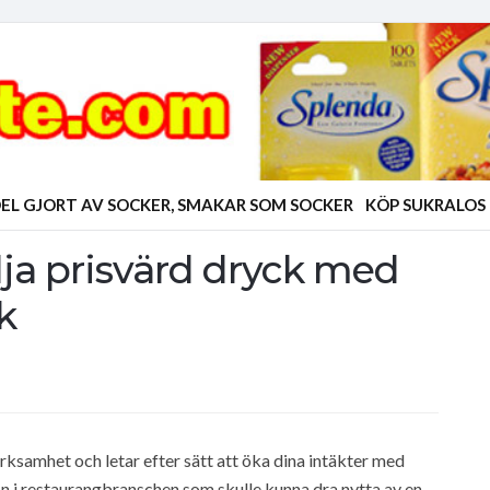
EL GJORT AV SOCKER, SMAKAR SOM SOCKER
KÖP SUKRALOS
älja prisvärd dryck med
k
rksamhet och letar efter sätt att öka dina intäkter med
n i restaurangbranschen som skulle kunna dra nytta av en