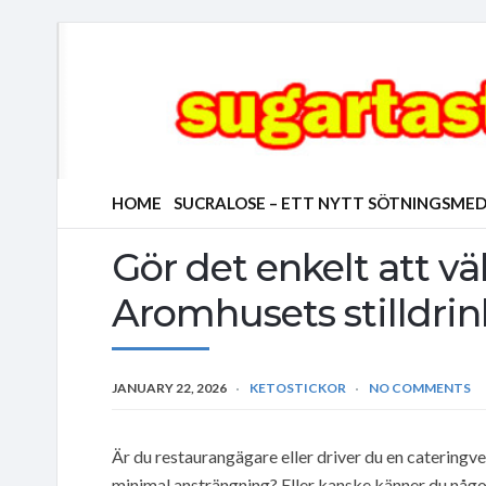
HOME
SUCRALOSE – ETT NYTT SÖTNINGSMED
Gör det enkelt att v
Aromhusets stilldrin
JANUARY 22, 2026
KETOSTICKOR
NO COMMENTS
Är du restaurangägare eller driver du en cateringve
minimal ansträngning? Eller kanske känner du någo