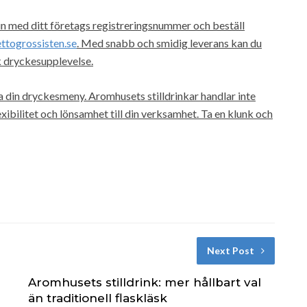
in med ditt företags registreringsnummer och beställ
ttogrossisten.se
. Med snabb och smidig leverans kan du
k dryckesupplevelse.
a din dryckesmeny. Aromhusets stilldrinkar handlar inte
xibilitet och lönsamhet till din verksamhet. Ta en klunk och
Next Post
Aromhusets stilldrink: mer hållbart val
än traditionell flaskläsk