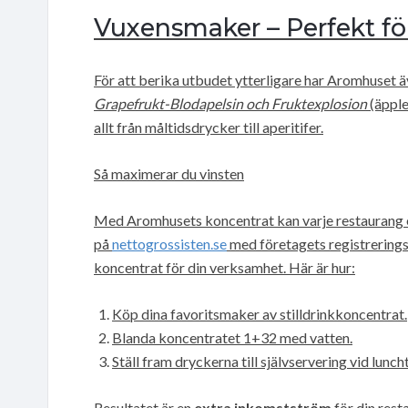
Vuxensmaker – Perfekt fö
För att berika utbudet ytterligare har Aromhuset
Grapefrukt-Blodapelsin och Fruktexplosion
(äpple
allt från måltidsdrycker till aperitifer.
Så maximerar du vinsten
Med Aromhusets koncentrat kan varje restaurang en
på
nettogrossisten.se
med företagets registrering
koncentrat för din verksamhet. Här är hur:
Köp dina favoritsmaker av stilldrinkkoncentrat.
Blanda koncentratet 1+32 med vatten.
Ställ fram dryckerna till självservering vid luncht
Resultatet är en
extra inkomstström
för din rest