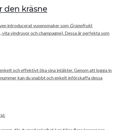
r den kräsne
 även introducerat vuxensmaker som
Grapefrukt,
, vita vindruvor och champagne). Dessa är perfekta som
kelt och effektivt öka sina intäkter. Genom att logga in
snummer kan du snabbt och enkelt införskaffa dessa
id.
aurang, där du med enkelhet kan tjäna flera kronor per