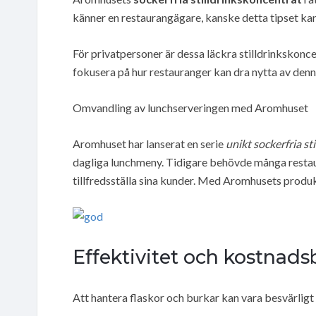
känner en restaurangägare, kanske detta tipset ka
För privatpersoner är dessa läckra stilldrinkskonce
fokusera på hur restauranger kan dra nytta av denn
Omvandling av lunchserveringen med Aromhuset
Aromhuset har lanserat en serie
unikt sockerfria sti
dagliga lunchmeny. Tidigare behövde många restaur
tillfredsställa sina kunder. Med Aromhusets produkt
Effektivitet och kostnad
Att hantera flaskor och burkar kan vara besvärlig