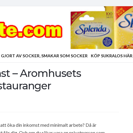
 GJORT AV SOCKER, SMAKAR SOM SOCKER
KÖP SUKRALOS HÄR
inst – Aromhusets
estauranger
t att öka din inkomst med minimalt arbete? Då är
tt för dig. Och om du råkar vara en privatperson som