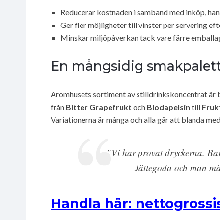
Reducerar kostnaden i samband med inköp, hante
Ger fler möjligheter till vinster per servering 
Minskar miljöpåverkan tack vare färre emballa
En mångsidig smakpalet
Aromhusets sortiment av stilldrinkskoncentrat är b
från
Bitter Grapefrukt
och
Blodapelsin
till
Fruk
Variationerna är många och alla går att blanda med
”Vi har provat dryckerna. Bar
Jättegoda och man märk
Handla här: nettogrossi