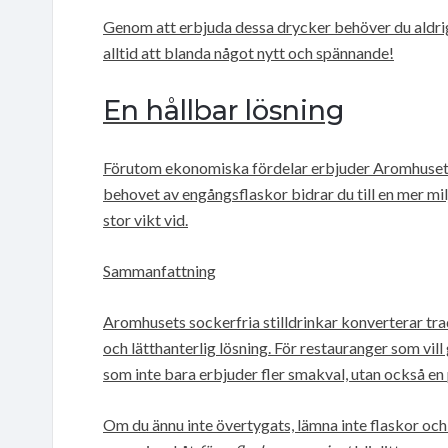
Genom att erbjuda dessa drycker behöver du aldrig
alltid att blanda något nytt och spännande!
En hållbar lösning
Förutom ekonomiska fördelar erbjuder Aromhuse
behovet av engångsflaskor bidrar du till en mer m
stor vikt vid.
Sammanfattning
Aromhusets sockerfria stilldrinkar konverterar trad
och lätthanterlig lösning. För restauranger som vil
som inte bara erbjuder fler smakval, utan också en
Om du ännu inte övertygats, lämna inte flaskor och