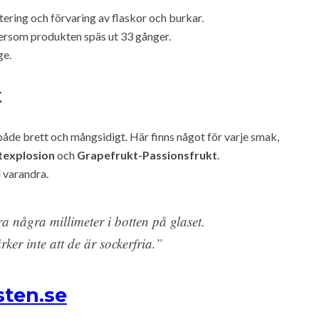
ring och förvaring av flaskor och burkar.
eftersom produkten späs ut 33 gånger.
ge.
t
åde brett och mångsidigt. Här finns något för varje smak,
texplosion
och
Grapefrukt-Passionsfrukt
.
 varandra.
a några millimeter i botten på glaset.
er inte att de är sockerfria.”
sten.se