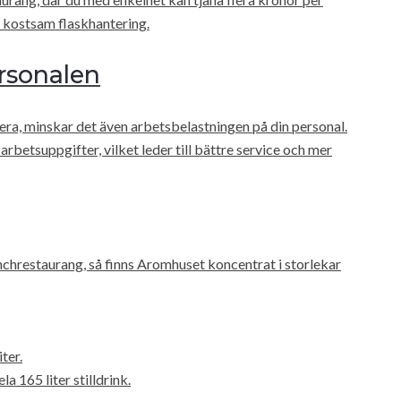
i kostsam flaskhantering.
rsonalen
vera, minskar det även arbetsbelastningen på din personal.
rbetsuppgifter, vilket leder till bättre service och mer
lunchrestaurang, så finns Aromhuset koncentrat i storlekar
ter.
la 165 liter stilldrink.