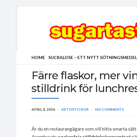
HOME
SUCRALOSE – ETT NYTT SÖTNINGSMEDEL
Färre flaskor, mer v
stilldrink för lunchr
APRIL 8, 2026
KETOSTICKOR
NO COMMENTS
Är du en restaurangägare som vill hitta smarta sät
Aromhusets
sockerfria stilldrinkskoncentrat
rä