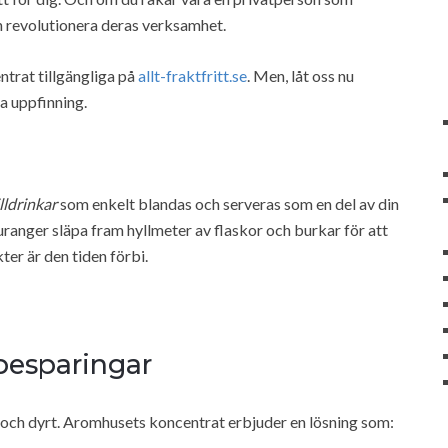
n revolutionera deras verksamhet.
ntrat tillgängliga på
allt-fraktfritt.se
. Men, låt oss nu
a uppfinning.
lldrinkar
som enkelt blandas och serveras som en del av din
anger släpa fram hyllmeter av flaskor och burkar för att
er är den tiden förbi.
sbesparingar
t och dyrt. Aromhusets koncentrat erbjuder en lösning som: