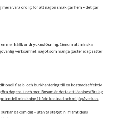
 mera vara orolig för att någon smak går hem – det går
t en mer
hållbar dryckeslösning
. Genom att minska
iljövänlig verksamhet, något som många gäster idag sätter
itionell flask- och burkhantering till en kostnadseffektiv
l göra dagens lunch mer lönsam är detta ett lösningsförslag
 potentiell minskning i både kostnad och miljöpåverkan.
 burkar bakom dig – utan ta steget in i framtidens