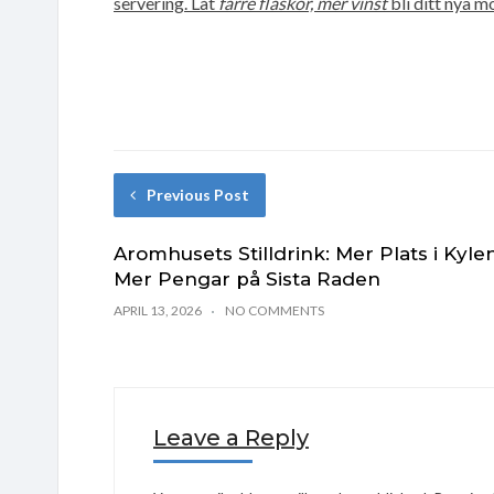
servering. Låt
färre flaskor, mer vinst
bli ditt nya m
Previous Post
Aromhusets Stilldrink: Mer Plats i Kylen
Mer Pengar på Sista Raden
APRIL 13, 2026
NO COMMENTS
Leave a Reply