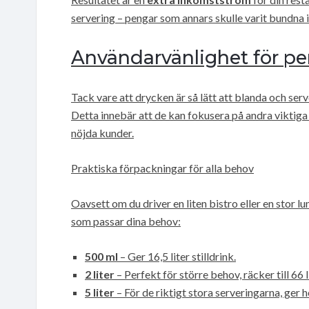
servering – pengar som annars skulle varit bundna 
Användarvänlighet för pe
Tack vare att drycken är så lätt att blanda och ser
Detta innebär att de kan fokusera på andra viktiga a
nöjda kunder.
Praktiska förpackningar för alla behov
Oavsett om du driver en liten bistro eller en stor 
som passar dina behov:
500 ml
– Ger 16,5 liter stilldrink.
2 liter
– Perfekt för större behov, räcker till 66 li
5 liter
– För de riktigt stora serveringarna, ger he