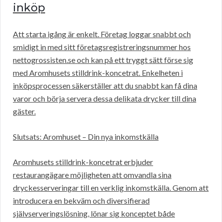
inköp
Att starta igång är enkelt. Företag loggar snabbt och
smidigt in med sitt företagsregistreringsnummer hos
nettogrossisten.se och kan på ett tryggt sätt förse sig
med Aromhusets stilldrink-koncetrat. Enkelheten i
inköpsprocessen säkerställer att du snabbt kan få dina
varor och börja servera dessa delikata drycker till dina
gäster.
Slutsats: Aromhuset – Din nya inkomstkälla
Aromhusets stilldrink-koncetrat erbjuder
restaurangägare möjligheten att omvandla sina
dryckesserveringar till en verklig inkomstkälla. Genom att
introducera en bekväm och diversifierad
självserveringslösning, lönar sig konceptet både