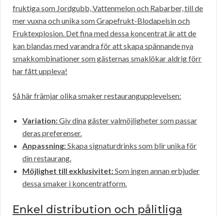
fruktiga som Jordgubb, Vattenmelon och Rabarber, till de
mer vuxna och unika som Grapefrukt-Blodapelsin och
Fruktexplosion. Det fina med dessa koncentrat är att de
kan blandas med varandra för att skapa spännande nya
smakkombinationer som gästernas smaklökar aldrig förr
har fått uppleva!
Så här främjar olika smaker restaurangupplevelsen:
Variation:
Giv dina gäster valmöjligheter som passar
deras preferenser.
Anpassning:
Skapa signaturdrinks som blir unika för
din restaurang.
Möjlighet till exklusivitet:
Som ingen annan erbjuder
dessa smaker i koncentratform.
Enkel distribution och pålitliga