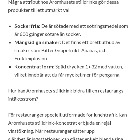
Några attribut hos Aromhusets stilldrinks gör dessa
produkter till ett utmärkt val:
Sockerfria:
De är sötade med ett sötningsmedel som
är 600 gånger sötare än socker.
Mångsidiga smaker:
Det finns ett brett utbud av
smaker som Bitter Grapefrukt, Ananas, och
Fruktexplosion.
Koncentratform:
Späd drycken 1+32 med vatten,
vilket innebär att du får mycket mer för pengarna.
Hur kan Aromhusets stilldrink bidra till en restaurangs
intäktsström?
För restauranger specielt utformade för lunchtrafik, kan
Aromhusets stilldrink-koncetrat erbjuda en rejäl
vinstökning. När restauranger sätter upp
självbetjäningsstationer, kan gäster enkelt blanda sina