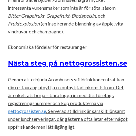
intressanta vuxensmaker som inte är för söta, såsom
Bitter Grapefrukt
,
Grapefrukt-Blodapelsin
, och
Fruktexplosion
(en inspirerande blandning av äpple, vita
vindruvor och champagne).
Ekonomiska fördelar för restauranger
Nästa steg på nettogrossisten.se
Genom att erbjuda Aromhusets stilldrinkkoncentrat kan
din restaurang utnyttja en outnyttjad inkomstström. Det
är enkelt att börja – bara logga in med ditt företags
registreringsnummer och köp produkterna via
nettogrossisten.se
. Serverad stilldrink är särskilt lönsamt
under lunchserveringar, där gästerna ofta letar efter något
uppfriskande men lättillgängligt.