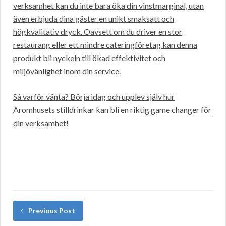
verksamhet kan du inte bara öka din vinstmarginal, utan
även erbjuda dina gäster en unikt smaksatt och
högkvalitativ dryck. Oavsett om du driver en stor
restaurang eller ett mindre cateringföretag kan denna
produkt bli nyckeln till ökad effektivitet och
miljövänlighet inom din service.
Så varför vänta? Börja idag och upplev själv hur
Aromhusets stilldrinkar kan bli en riktig game changer för
din verksamhet!
Previous Post