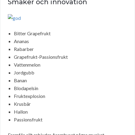
Smaker och innovation
Bitter Grapefrukt
Ananas
Rabarber
Grapefrukt-Passionsfrukt
Vattenmelon
Jordgubb
Banan
Blodapelsin
Fruktexplosion
Krusbär
Hallon
Passionsfrukt
Framför allt erbjuder Aromhuset några mycket