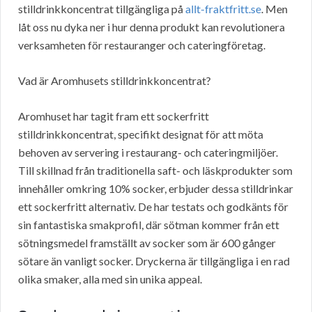
stilldrinkkoncentrat tillgängliga på
allt-fraktfritt.se
. Men
låt oss nu dyka ner i hur denna produkt kan revolutionera
verksamheten för restauranger och cateringföretag.
Vad är Aromhusets stilldrinkkoncentrat?
Aromhuset har tagit fram ett sockerfritt
stilldrinkkoncentrat, specifikt designat för att möta
behoven av servering i restaurang- och cateringmiljöer.
Till skillnad från traditionella saft- och läskprodukter som
innehåller omkring 10% socker, erbjuder dessa stilldrinkar
ett sockerfritt alternativ. De har testats och godkänts för
sin fantastiska smakprofil, där sötman kommer från ett
sötningsmedel framställt av socker som är 600 gånger
sötare än vanligt socker. Dryckerna är tillgängliga i en rad
olika smaker, alla med sin unika appeal.