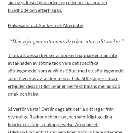
sina dryckeserbjudanden upp eller ner baserat på
kundflöde och efterfrågan.
Hälsosamt och Sockerfritt Alternativ
“Den nya generationens drycker, utan allt socker.”
Trots att dessa drycker är sockerfria, märker man inte
avsaknaden av sötma tack vare det specifika
sötningsmedel som används. Sötat med ett sötningsmedel
som tillverkas av socker men är hela 600 gånger sötare,
erbjuder dessa stilldrinkar en perfekt balans mellan god
smak och hälsa.
Så varför vänta? Det är dags att befria ditt lager från
otympliga flaskor och burkar, och samtidigt ge dina
kunder en riktig smakupplevelse. Aromhuset
stilldrinkkoncentrat kan verkligen frigöra både utrymme