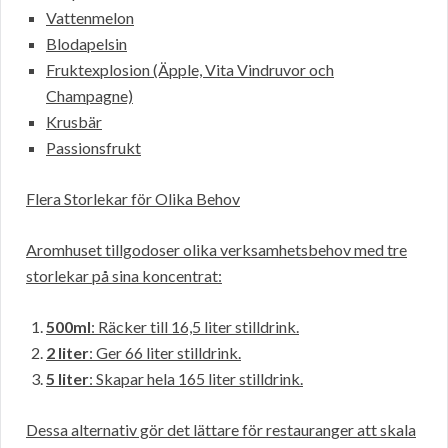
Vattenmelon
Blodapelsin
Fruktexplosion (Äpple, Vita Vindruvor och
Champagne)
Krusbär
Passionsfrukt
Flera Storlekar för Olika Behov
Aromhuset tillgodoser olika verksamhetsbehov med tre
storlekar på sina koncentrat:
500ml
: Räcker till 16,5 liter stilldrink.
2 liter
: Ger 66 liter stilldrink.
5 liter
: Skapar hela 165 liter stilldrink.
Dessa alternativ gör det lättare för restauranger att skala