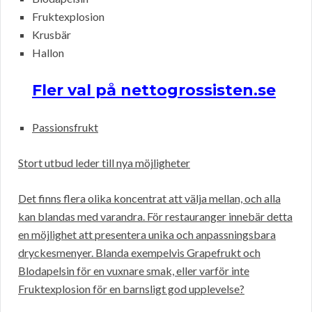
Fruktexplosion
Krusbär
Hallon
Fler val på nettogrossisten.se
Passionsfrukt
Stort utbud leder till nya möjligheter
Det finns flera olika koncentrat att välja mellan, och alla
kan blandas med varandra. För restauranger innebär detta
en möjlighet att presentera unika och anpassningsbara
dryckesmenyer. Blanda exempelvis Grapefrukt och
Blodapelsin för en vuxnare smak, eller varför inte
Fruktexplosion för en barnsligt god upplevelse?