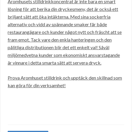
Aromhusets stilldrinkkoncentrat är inte bara en smart
lösning för att berika din dryckesmeny, det är också ett
briljant sätt att öka intäkterna. Med sina sockerfria
alternativ och vidd av spännande smaker får både
restaurangägare och kunder något nytt och fräscht att se
fram emot. Tack vare den enkla hanteringen och den
pålitliga distributionen blir det ett enkelt val! Såväl
miljömedvetna kunder som ekonomiskt ansvarstagande
är vinnare i detta smarta sätt att servera dryck.
Prova Aromhuset stilldrink och upptäck den skillnad som
kan göra för din verksamhet!