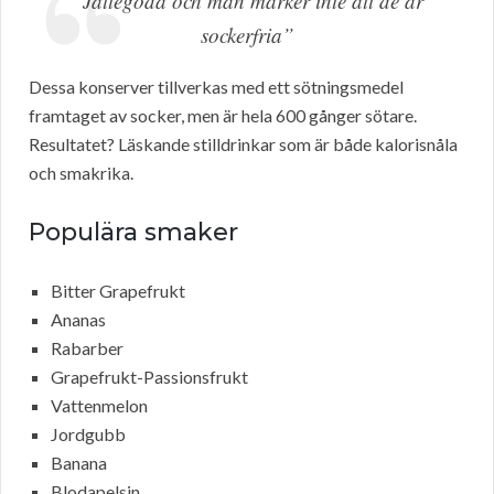
“Jättegoda och man märker inte att de är
sockerfria”
Dessa konserver tillverkas med ett sötningsmedel
framtaget av socker, men är hela 600 gånger sötare.
Resultatet? Läskande stilldrinkar som är både kalorisnåla
och smakrika.
Populära smaker
Bitter Grapefrukt
Ananas
Rabarber
Grapefrukt-Passionsfrukt
Vattenmelon
Jordgubb
Banana
Blodapelsin