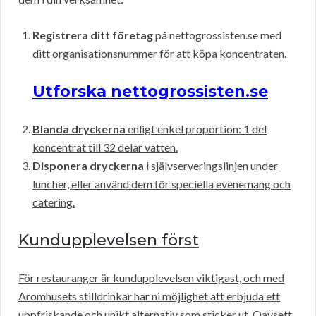
Registrera ditt företag
på nettogrossisten.se med
ditt organisationsnummer för att köpa koncentraten.
Utforska nettogrossisten.se
Blanda dryckerna
enligt enkel proportion: 1 del
koncentrat till 32 delar vatten.
Disponera dryckerna
i självserveringslinjen under
luncher, eller använd dem för speciella evenemang och
catering.
Kundupplevelsen först
För restauranger är kundupplevelsen viktigast, och med
Aromhusets stilldrinkar har ni möjlighet att erbjuda ett
uppfriskande och unikt alternativ som sticker ut. Oavsett