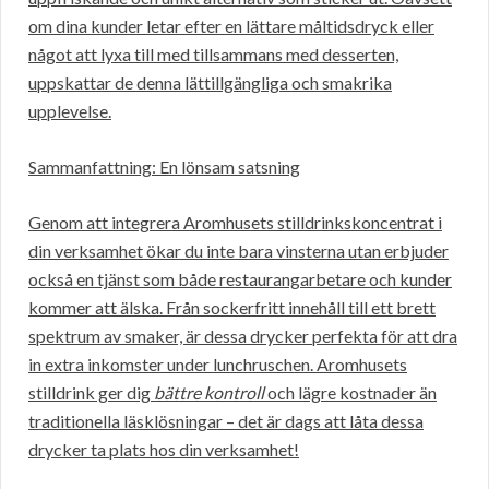
om dina kunder letar efter en lättare måltidsdryck eller
något att lyxa till med tillsammans med desserten,
uppskattar de denna lättillgängliga och smakrika
upplevelse.
Sammanfattning: En lönsam satsning
Genom att integrera Aromhusets stilldrinkskoncentrat i
din verksamhet ökar du inte bara vinsterna utan erbjuder
också en tjänst som både restaurangarbetare och kunder
kommer att älska. Från sockerfritt innehåll till ett brett
spektrum av smaker, är dessa drycker perfekta för att dra
in extra inkomster under lunchruschen. Aromhusets
stilldrink ger dig
bättre kontroll
och lägre kostnader än
traditionella läsklösningar – det är dags att låta dessa
drycker ta plats hos din verksamhet!