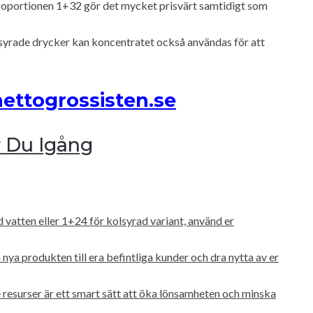
roportionen 1+32 gör det mycket prisvärt samtidigt som
yrade drycker kan koncentratet också användas för att
nettogrossisten.se
r Du Igång
vatten eller 1+24 för kolsyrad variant, använd er
nya produkten till era befintliga kunder och dra nytta av er
resurser är ett smart sätt att öka lönsamheten och minska