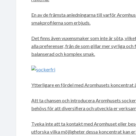
En av de främsta anledningarna till varför Aromhuse
smakprofilerna som erbjuds.
Det finns även vuxensmaker som inte är söta, vilket
alla preferenser, från de som gillar mer syrliga oc
balanserad och komplex smak.
Ytterligare en fördel med Aromhusets koncentrat är 
Att ta chansen och introducera Aromhusets sockerfr
behövs för att diversifiera och utveckla er verksam
Tveka inte att ta kontakt med Aromhuset eller bes
utforska vilka möjligheter dessa koncentrat kan erb