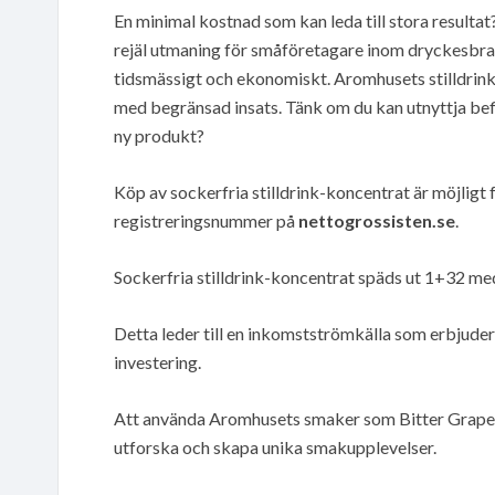
En minimal kostnad som kan leda till stora result
rejäl utmaning för småföretagare inom dryckesbra
tidsmässigt och ekonomiskt. Aromhusets stilldrinks
med begränsad insats. Tänk om du kan utnyttja befin
ny produkt?
Köp av sockerfria stilldrink-koncentrat är möjlig
registreringsnummer på
nettogrossisten.se
.
Sockerfria stilldrink-koncentrat späds ut 1+32 med 
Detta leder till en inkomstströmkälla som erbjuder
investering.
Att använda Aromhusets smaker som Bitter Grapefr
utforska och skapa unika smakupplevelser.