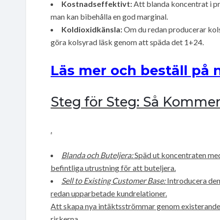
Kostnadseffektivt:
Att blanda koncentrat i p
man kan bibehålla en god marginal.
Koldioxidkänsla:
Om du redan producerar kols
göra kolsyrad läsk genom att späda det 1+24.
Läs mer och beställ på 
Steg för Steg: Så Komme
.
Blanda och Buteljera:
Späd ut koncentraten med 
befintliga utrustning för att buteljera.
Sell to Existing Customer Base:
Introducera den 
redan upparbetade kundrelationer.
Att skapa nya intäktsströmmar genom existerande 
riskerna.