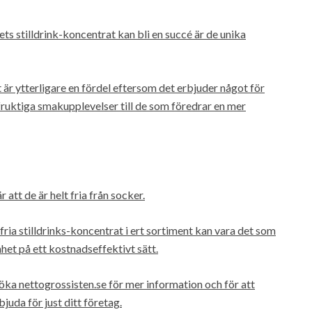
ts stilldrink-koncentrat kan bli en succé är de unika
 är ytterligare en fördel eftersom det erbjuder något för
h fruktiga smakupplevelser till de som föredrar en mer
att de är helt fria från socker.
ia stilldrinks-koncentrat i ert sortiment kan vara det som
het på ett kostnadseffektivt sätt.
öka nettogrossisten.se för mer information och för att
juda för just ditt företag.