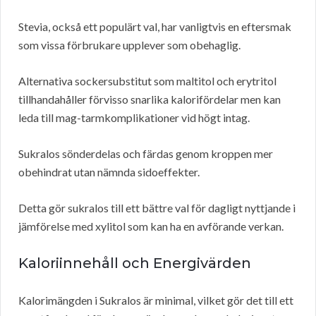
Stevia, också ett populärt val, har vanligtvis en eftersmak
som vissa förbrukare upplever som obehaglig.
Alternativa sockersubstitut som maltitol och erytritol
tillhandahåller förvisso snarlika kalorifördelar men kan
leda till mag-tarmkomplikationer vid högt intag.
Sukralos sönderdelas och färdas genom kroppen mer
obehindrat utan nämnda sidoeffekter.
Detta gör sukralos till ett bättre val för dagligt nyttjande i
jämförelse med xylitol som kan ha en avförande verkan.
Kaloriinnehåll och Energivärden
Kalorimängden i Sukralos är minimal, vilket gör det till ett