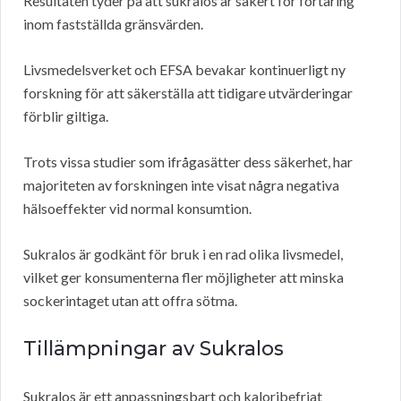
Resultaten tyder på att sukralos är säkert för förtäring
inom fastställda gränsvärden.
Livsmedelsverket och EFSA bevakar kontinuerligt ny
forskning för att säkerställa att tidigare utvärderingar
förblir giltiga.
Trots vissa studier som ifrågasätter dess säkerhet, har
majoriteten av forskningen inte visat några negativa
hälsoeffekter vid normal konsumtion.
Sukralos är godkänt för bruk i en rad olika livsmedel,
vilket ger konsumenterna fler möjligheter att minska
sockerintaget utan att offra sötma.
Tillämpningar av Sukralos
Sukralos är ett anpassningsbart och kaloribefriat