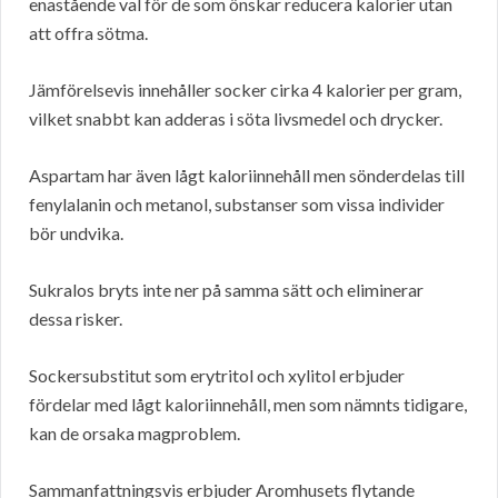
enastående val för de som önskar reducera kalorier utan
att offra sötma.
Jämförelsevis innehåller socker cirka 4 kalorier per gram,
vilket snabbt kan adderas i söta livsmedel och drycker.
Aspartam har även lågt kaloriinnehåll men sönderdelas till
fenylalanin och metanol, substanser som vissa individer
bör undvika.
Sukralos bryts inte ner på samma sätt och eliminerar
dessa risker.
Sockersubstitut som erytritol och xylitol erbjuder
fördelar med lågt kaloriinnehåll, men som nämnts tidigare,
kan de orsaka magproblem.
Sammanfattningsvis erbjuder Aromhusets flytande