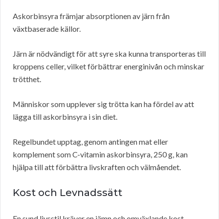
Askorbinsyra främjar absorptionen av järn från
växtbaserade källor.
Järn är nödvändigt för att syre ska kunna transporteras till
kroppens celler, vilket förbättrar energinivån och minskar
trötthet.
Människor som upplever sig trötta kan ha fördel av att
lägga till askorbinsyra i sin diet.
Regelbundet upptag, genom antingen mat eller
komplement som C-vitamin askorbinsyra, 250 g, kan
hjälpa till att förbättra livskraften och välmåendet.
Kost och Levnadssätt
En sund livsstil kräver en jämn och omväxlande kost.