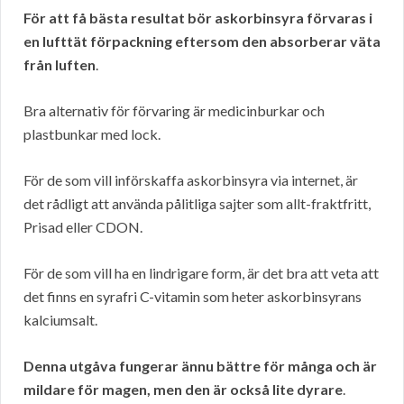
För att få bästa resultat bör askorbinsyra förvaras i
en lufttät förpackning eftersom den absorberar väta
från luften
.
Bra alternativ för förvaring är medicinburkar och
plastbunkar med lock.
För de som vill införskaffa askorbinsyra via internet, är
det rådligt att använda pålitliga sajter som allt-fraktfritt,
Prisad eller CDON.
För de som vill ha en lindrigare form, är det bra att veta att
det finns en syrafri C-vitamin som heter askorbinsyrans
kalciumsalt.
Denna utgåva fungerar ännu bättre för många och är
mildare för magen, men den är också lite dyrare
.