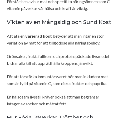
Förståelsen av hur mat och specifika näringsämnen som C-
vitamin påverkar vår hälsa och kraft är viktig.
Vikten av en Mångsidig och Sund Kost
Att äta en
varierad kost
betyder att man intar en stor
variation av mat för att tillgodose alla näringsbehov.
Grönsaker, frukt, fullkorn och proteinspäckade livsmedel
bidrar alla till att upprätthålla kroppens jämvikt.
För att förstärka immunförsvaret bör man inkludera mat
som är fylld på vitamin C, som citrusfrukter och paprika.
En hälsosam livsstil kräver också att man begränsar
intaget av socker och mättat fett.
Hur Föda Påverkar Trötthet och