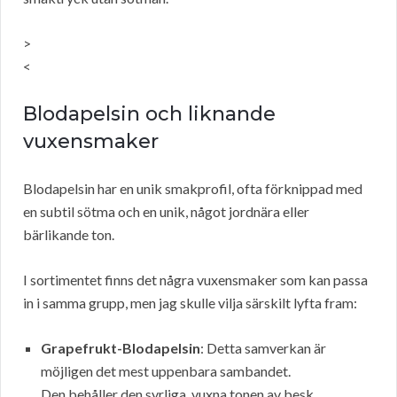
>
<
Blodapelsin och liknande
vuxensmaker
Blodapelsin har en unik smakprofil, ofta förknippad med
en subtil sötma och en unik, något jordnära eller
bärlikande ton.
I sortimentet finns det några vuxensmaker som kan passa
in i samma grupp, men jag skulle vilja särskilt lyfta fram:
Grapefrukt-Blodapelsin
: Detta samverkan är
möjligen det mest uppenbara sambandet.
Den behåller den syrliga, vuxna tonen av besk